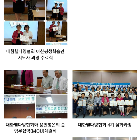
대한웰다잉협회 아산평생학습관
지도자 과정 수료식
대한웰다잉협회와 용인평온의 숲
대한웰다잉협회 4기 심화과정
업무협약(MOU)체결식