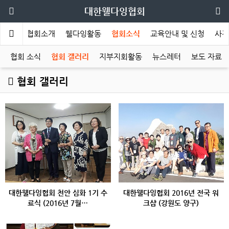
대한웰다잉협회
메인
협회소개
웰다잉활동
협회소식
교육안내 및 신청
사전
협회 소식
협회 갤러리
지부지회활동
뉴스레터
보도 자료
협회 갤러리
대한웰다잉협회 천안 심화 1기 수
대한웰다잉협회 2016년 전국 워
료식 (2016년 7월…
크샵 (강원도 양구)