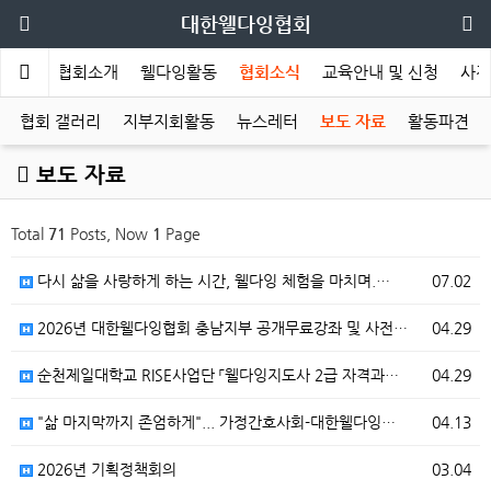
대한웰다잉협회
메인
협회소개
웰다잉활동
협회소식
교육안내 및 신청
사전
협회 갤러리
지부지회활동
뉴스레터
보도 자료
활동파견
보도 자료
Total
71
Posts, Now
1
Page
다시 삶을 사랑하게 하는 시간, 웰다잉 체험을 마치며.…
07.02
2026년 대한웰다잉협회 충남지부 공개무료강좌 및 사전…
04.29
순천제일대학교 RISE사업단 「웰다잉지도사 2급 자격과…
04.29
"삶 마지막까지 존엄하게"... 가정간호사회-대한웰다잉…
04.13
2026년 기획정책회의
03.04